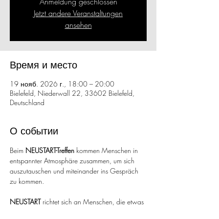
Anmeldung geschlossen
Jetzt andere Veranstaltungen
ansehen
Время и место
19 нояб. 2026 г., 18:00 – 20:00
Bielefeld, Niederwall 22, 33602 Bielefeld,
Deutschland
О событии
Beim 
NEUSTART-Treffen
 kommen Menschen in 
entspannter Atmosphäre zusammen, um sich 
auszutauschen und miteinander ins Gespräch 
zu kommen.
NEUSTART
 richtet sich an Menschen, die etwas 
in ihrem Leben neu beginnen oder verändern 