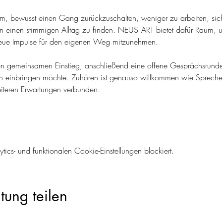
, bewusst einen Gang zurückzuschalten, weniger zu arbeiten, sich
ck in einen stimmigen Alltag zu finden. NEUSTART bietet dafür Rau
eue Impulse für den eigenen Weg mitzunehmen.
en gemeinsamen Einstieg, anschließend eine offene Gesprächsrunde.
sich einbringen möchte. Zuhören ist genauso willkommen wie Spreche
eiteren Erwartungen verbunden.
cs- und funktionalen Cookie-Einstellungen blockiert.
tung teilen