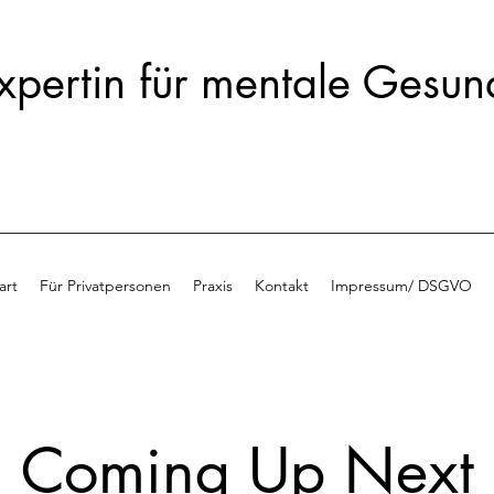
xpertin für mentale Gesun
art
Für Privatpersonen
Praxis
Kontakt
Impressum/ DSGVO
Coming Up Next