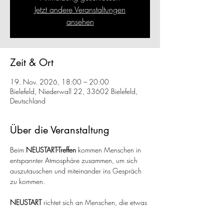
Jetzt andere Veranstaltungen
ansehen
Zeit & Ort
19. Nov. 2026, 18:00 – 20:00
Bielefeld, Niederwall 22, 33602 Bielefeld,
Deutschland
Über die Veranstaltung
Beim 
NEUSTART-Treffen
 kommen Menschen in 
entspannter Atmosphäre zusammen, um sich 
auszutauschen und miteinander ins Gespräch 
zu kommen.
NEUSTART
 richtet sich an Menschen, die etwas 
in ihrem Leben neu beginnen oder verändern 
möchten. Diese gemeinsame Ausgangslage 